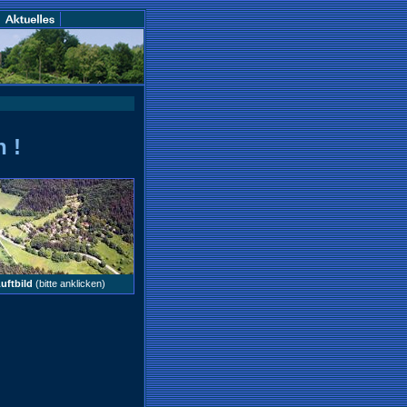
 !
uftbild
(bitte anklicken)